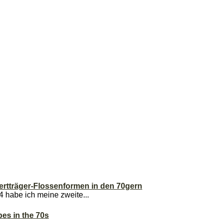
ertträger-Flossenformen in den 70gern
habe ich meine zweite...
pes in the 70s