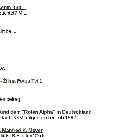
rlin und ...
üchtet? Mit...
t bei...
kow
 Žilina Fotos Teil1
Testbeirag
und dem "Roten Alpha" in Deutschland
ndard ISXM aufgenommen. Ab 1982...
, Manfred K. Meyer
ds. Bestellen/ Order:...