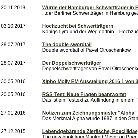
20.11.2018
Wurde der Hamburger Schwertträger in Be
...der Berliner Schwertträger in Hamburg gez
03.10.2017
Hochzucht bei Schwertträgern
Königs-Lyra und der Weg dorthin – Hochzuch
28.07.2017
The double-swordtail
Double swordtail of Pavel Otroschenkow
28.07.2017
Der Doppelschwertträger
Doppelschwertträger von Pavel Otroschen
30.05.2016
Xipho-Molly EM Ausstellung 2016 1 von 3-
20.05.2016
RSS-Test: Neue Fragen beantwortet
Das ist ein Testtext zu Auffindung in einem 
27.01.2016
Notizen zum Zeichnungsmuster "Alpha" 
Das Merkmal Alpha wurde 1987 in den Sta
27.12.2015
Lebendgebärende Zierfische, Poeciliidae
The new book from Manfred Meyer on Poecilii