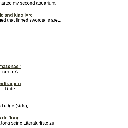
started my second aquarium...
le and king lyre
d that finned swordtails are...
"Amazonas"
er 5. A...
ertträgern
 - Rote...
ed edge (side),...
s de Jong
ng seine Literaturliste zu...