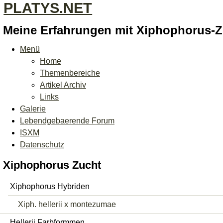
PLATYS.NET
Meine Erfahrungen mit Xiphophorus-
Menü
Home
Themenbereiche
Artikel Archiv
Links
Galerie
Lebendgebaerende Forum
ISXM
Datenschutz
Xiphophorus Zucht
Xiphophorus Hybriden
Xiph. hellerii x montezumae
Hellerii Farbformmen