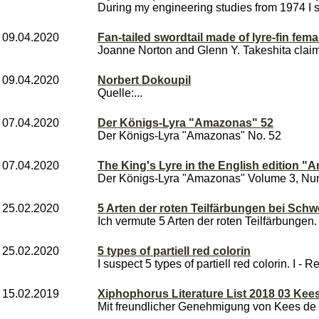
During my engineering studies from 1974 I 
09.04.2020
Fan-tailed swordtail made of lyre-fin fema
Joanne Norton and Glenn Y. Takeshita claime
09.04.2020
Norbert Dokoupil
Quelle:...
07.04.2020
Der Königs-Lyra "Amazonas" 52
Der Königs-Lyra "Amazonas" No. 52
07.04.2020
The King's Lyre in the English edition 
Der Königs-Lyra "Amazonas" Volume 3, Numb
25.02.2020
5 Arten der roten Teilfärbungen bei Schw
Ich vermute 5 Arten der roten Teilfärbungen. I
25.02.2020
5 types of partiell red colorin
I suspect 5 types of partiell red colorin. I - R
15.02.2019
Xiphophorus Literature List 2018 03 Kee
Mit freundlicher Genehmigung von Kees de Jo